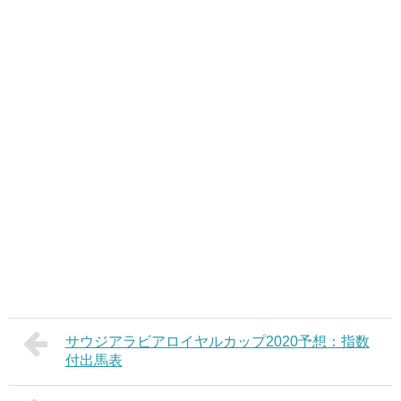
サウジアラビアロイヤルカップ2020予想：指数
付出馬表