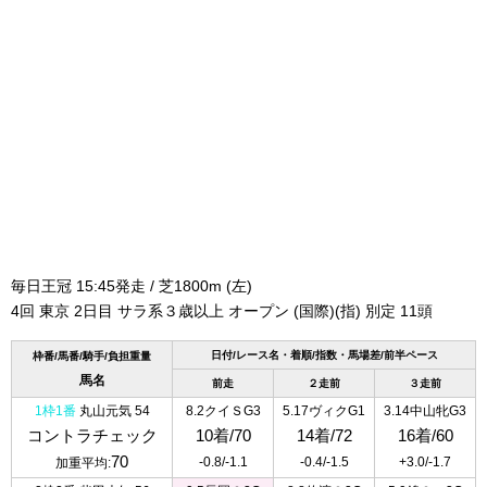
毎日王冠 15:45発走 / 芝1800m (左)
4回 東京 2日目 サラ系３歳以上 オープン (国際)(指) 別定 11頭
日付/レース名・着順/指数・馬場差/前半ペース
枠番/馬番/騎手/負担重量
馬名
前走
２走前
３走前
1枠1番
丸山元気 54
8.2クイＳG3
5.17ヴィクG1
3.14中山牝G3
コントラチェック
10着/70
14着/72
16着/60
70
-0.8/-1.1
-0.4/-1.5
+3.0/-1.7
加重平均: