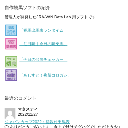
自作競馬ソフトの紹介
管理人が開発したJRA-VAN Data Lab.用ソフトです
「福馬出馬表ランタイム」
「注目騎手今日の騎乗馬」
「今日の傾向チェッカー」
「あしすと！複勝コロガシ」
最近のコメント
マタスティ
2022/11/27
ジャパンカップ2022：指数付出馬表
ありがとうございます。今まで秋はチグハグでしたがようやく