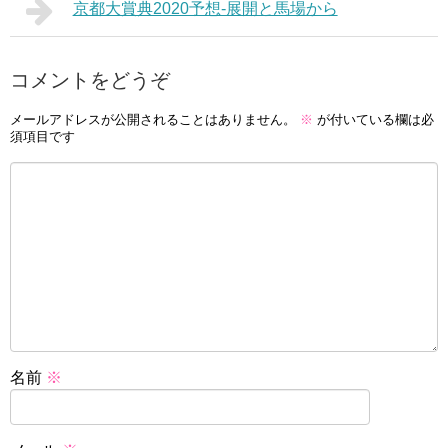
京都大賞典2020予想-展開と馬場から
コメントをどうぞ
メールアドレスが公開されることはありません。
※
が付いている欄は必
須項目です
名前
※