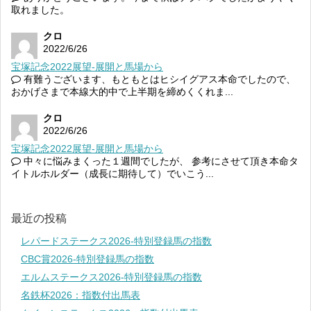
取れました。
クロ
2022/6/26
宝塚記念2022展望-展開と馬場から
有難うございます、もともとはヒシイグアス本命でしたので、
おかげさまで本線大的中で上半期を締めくくれま...
クロ
2022/6/26
宝塚記念2022展望-展開と馬場から
中々に悩みまくった１週間でしたが、 参考にさせて頂き本命タ
イトルホルダー（成長に期待して）でいこう...
最近の投稿
レパードステークス2026-特別登録馬の指数
CBC賞2026-特別登録馬の指数
エルムステークス2026-特別登録馬の指数
名鉄杯2026：指数付出馬表