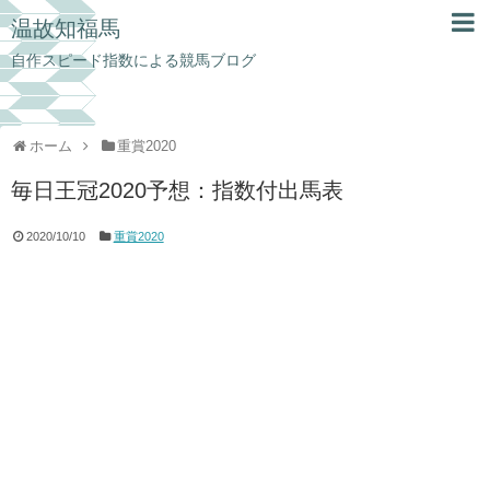
温故知福馬
自作スピード指数による競馬ブログ
ホーム
重賞2020
毎日王冠2020予想：指数付出馬表
2020/10/10
重賞2020