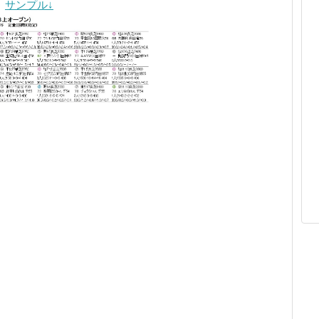
サンプル↓