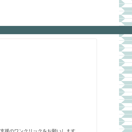
支援のワンクリックをお願いします