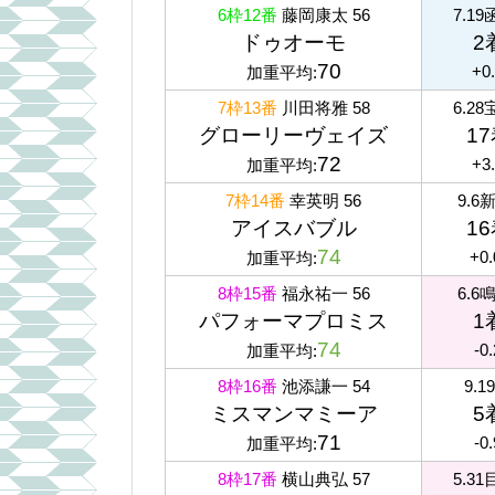
6枠12番
藤岡康太 56
7.1
ドゥオーモ
2
70
+0.
加重平均:
7枠13番
川田将雅 58
6.2
グローリーヴェイズ
17
72
+3.
加重平均:
7枠14番
幸英明 56
9.6
アイスバブル
16
74
+0.
加重平均:
8枠15番
福永祐一 56
6.6
パフォーマプロミス
1
74
-0.
加重平均:
8枠16番
池添謙一 54
9.
ミスマンマミーア
5
71
-0.
加重平均:
8枠17番
横山典弘 57
5.3