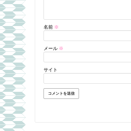
名前
※
メール
※
サイト