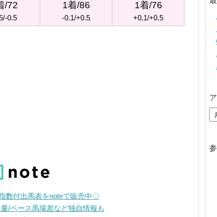
最
着/72
1着/86
1着/76
5/-0.5
-0.1/+0.5
+0.1/+0.5
ア
参
指数付出馬表をnoteで販売中◇
量/ペース馬場差など独自情報も