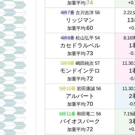
74
+0.
加重平均:
4枠7番
古川吉洋 56
2.2
リッジマン
13
60
+0.
加重平均:
4枠8番
松山弘平 54
8.1
カセドラルベル
1
73
-0.
加重平均:
5枠9番
嶋田純次 57
11.3
モンドインテロ
1
72
-0.
加重平均:
5枠10番
岩田康誠 56
11.3
アルバート
2
70
-0.
加重平均:
6枠11番
和田竜二 56
7.1
バイオスパーク
3
72
+0.
加重平均: