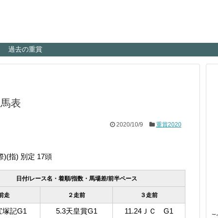
過去の重賞
出馬表
2020/10/9
重賞2020
(指) 別定 17頭
日付/レース名・着順/指数・馬場差/前半ペース
前走
２走前
３走前
8宝塚記G1
5.3天皇賞G1
11.24ＪＣ G1
ご