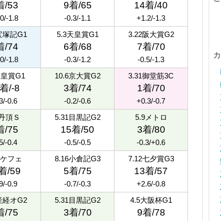
着/53
9着/65
14着/40
0/-1.8
-0.3/-1.1
+1.2/-1.3
8宝塚記G1
5.3天皇賞G1
3.22阪大賞G2
着/74
6着/68
7着/70
カ
0/-1.8
-0.3/-1.2
-0.5/-1.3
天皇賞G1
10.6京大賞G2
3.31御堂筋3C
着/-8
3着/74
1着/70
3/-0.6
-0.2/-0.6
+0.3/-0.7
6丹頂Ｓ
5.31目黒記G2
5.9メトロ
着/75
15着/50
3着/80
5/-0.4
-0.5/-0.5
-0.3/+0.6
19ケフェ
8.16小倉記G3
7.12七夕賞G3
着/59
5着/75
13着/57
9/-0.9
-0.7/-0.3
+2.6/-0.8
7産経オG2
5.31目黒記G2
4.5大阪杯G1
着/75
3着/70
9着/78