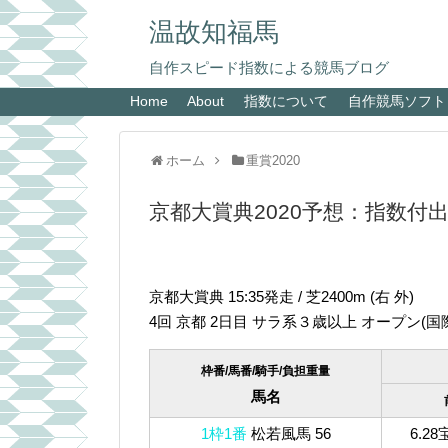
温故知福馬
自作スピード指数による競馬ブログ
Home
About
指数について
自作競馬ソフト
ホーム
重賞2020
京都大賞典2020予想：指数付
京都大賞典 15:35発走 / 芝2400m (右 外)
4回 京都 2日目 サラ系３歳以上 オープン(国際)
枠番/馬番/騎手/負担重量
馬名
1枠1番
松若風馬 56
6.2