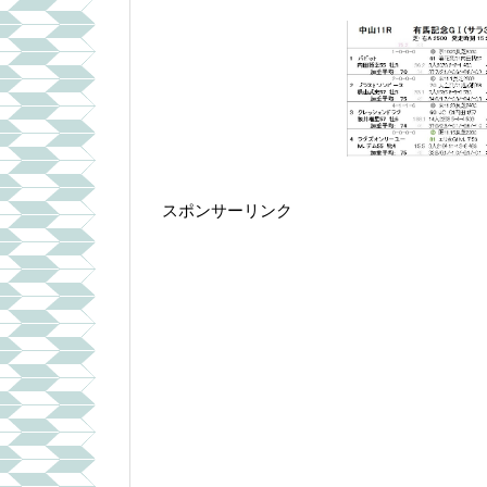
スポンサーリンク