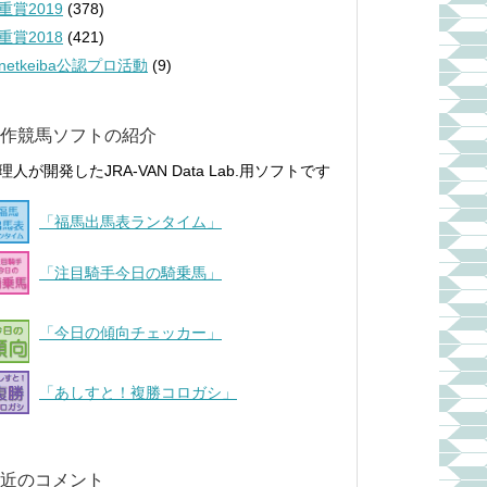
重賞2019
(378)
重賞2018
(421)
netkeiba公認プロ活動
(9)
作競馬ソフトの紹介
理人が開発したJRA-VAN Data Lab.用ソフトです
「福馬出馬表ランタイム」
「注目騎手今日の騎乗馬」
「今日の傾向チェッカー」
「あしすと！複勝コロガシ」
近のコメント