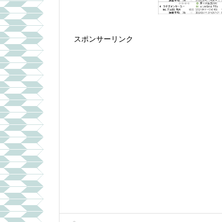
スポンサーリンク