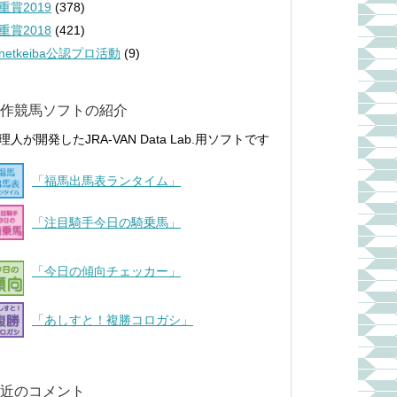
重賞2019
(378)
重賞2018
(421)
netkeiba公認プロ活動
(9)
作競馬ソフトの紹介
理人が開発したJRA-VAN Data Lab.用ソフトです
「福馬出馬表ランタイム」
「注目騎手今日の騎乗馬」
「今日の傾向チェッカー」
「あしすと！複勝コロガシ」
近のコメント