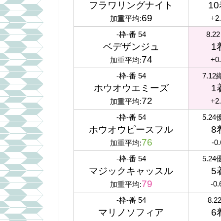
フラワリングナイト
10
69
+2.
加重平均:
-枠-番 54
8.2
ベデザンジュ
1
74
+0.
加重平均:
-枠-番 54
7.1
ホウオウエミーズ
1
72
+2.
加重平均:
-枠-番 54
5.2
ホウオウピースフル
8
76
-0.
加重平均:
-枠-番 54
5.2
マジックキャッスル
5
79
-0.
加重平均:
-枠-番 54
8.2
マリノソフィア
6