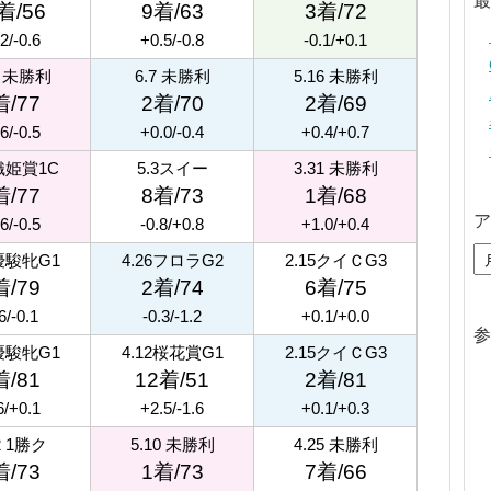
最
着/56
9着/63
3着/72
2/-0.6
+0.5/-0.8
-0.1/+0.1
2 未勝利
6.7 未勝利
5.16 未勝利
着/77
2着/70
2着/69
6/-0.5
+0.0/-0.4
+0.4/+0.7
2織姫賞1C
5.3スイー
3.31 未勝利
着/77
8着/73
1着/68
ア
6/-0.5
-0.8/+0.8
+1.0/+0.4
4優駿牝G1
4.26フロラG2
2.15クイＣG3
着/79
2着/74
6着/75
6/-0.1
-0.3/-1.2
+0.1/+0.0
参
4優駿牝G1
4.12桜花賞G1
2.15クイＣG3
着/81
12着/51
2着/81
6/+0.1
+2.5/-1.6
+0.1/+0.3
2 1勝ク
5.10 未勝利
4.25 未勝利
着/73
1着/73
7着/66