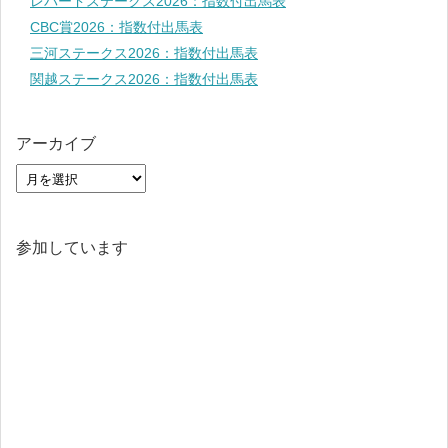
レパードステークス2026：指数付出馬表
CBC賞2026：指数付出馬表
三河ステークス2026：指数付出馬表
関越ステークス2026：指数付出馬表
アーカイブ
参加しています