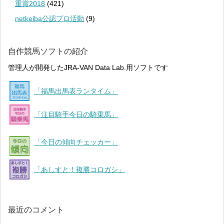
重賞2018
(421)
netkeiba公認プロ活動
(9)
自作競馬ソフトの紹介
管理人が開発したJRA-VAN Data Lab.用ソフトです
「福馬出馬表ランタイム」
「注目騎手今日の騎乗馬」
「今日の傾向チェッカー」
「あしすと！複勝コロガシ」
最近のコメント