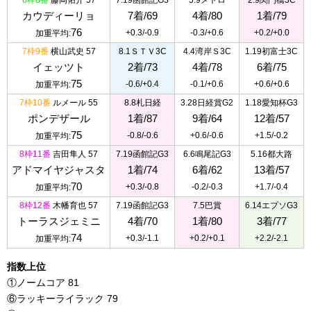
6枠8番
藤岡佑介 57
7.19函館記G3
5.9メトロ
2.9関門橋3C
カウディーリョ
7着/69
4着/80
1着/79
76
+0.3/-0.9
-0.3/+0.6
+0.2/+0.0
加重平均:
7枠9番
横山武史 57
8.1ＳＴＶ3C
4.4湾岸Ｓ3C
1.19初富士3C
イェッツト
2着/73
4着/78
6着/75
75
-0.6/+0.4
-0.1/+0.6
+0.6/+0.6
加重平均:
7枠10番
ルメール 55
8.8札日経
3.28日経賞G2
1.18愛知杯G3
ポンデザール
1着/87
9着/64
12着/57
75
-0.8/-0.6
+0.6/-0.6
+1.5/-0.2
加重平均:
8枠11番
吉田隼人 57
7.19函館記G3
6.6鳴尾記G3
5.16都大路
アドマイヤジャスタ
1着/74
6着/62
13着/57
70
+0.3/-0.8
-0.2/-0.3
+1.7/-0.4
加重平均:
8枠12番
木幡育也 57
7.19函館記G3
7.5巴賞
6.14エプソG3
トーラスジェミニ
4着/70
1着/80
3着/77
74
+0.3/-1.1
+0.2/+0.1
+2.2/-2.1
加重平均:
指数上位
①ノームコア 81
⑥ラッキーライラック 79