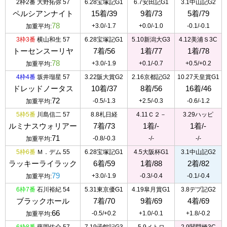
2枠2番
大野拓弥 57
6.28宝塚記G1
6.7安田記G1
3.1中山記G2
ペルシアンナイト
15着/39
9着/73
5着/79
78
+3.0/-1.7
+0.0/-1.0
-0.1/-0.1
加重平均:
3枠3番
横山和生 57
6.28宝塚記G1
5.10新潟大G3
4.12美浦Ｓ3C
トーセンスーリヤ
7着/56
1着/77
1着/78
78
+3.0/-1.9
+0.1/-0.7
+0.5/+0.2
加重平均:
4枠4番
坂井瑠星 57
3.22阪大賞G2
2.16京都記G2
10.27天皇賞G1
ドレッドノータス
10着/37
8着/56
16着/46
72
-0.5/-1.3
+2.5/-0.3
-0.6/-1.2
加重平均:
5枠5番
川島信二 57
8.8札日経
4.11Ｃ２－
3.29ハッピ
ルミナスウォリアー
7着/73
1着/-
1着/-
71
-0.8/-0.3
-/-
-/-
加重平均:
5枠6番
Ｍ．デム 55
6.28宝塚記G1
4.5大阪杯G1
3.1中山記G2
ラッキーライラック
6着/59
1着/88
2着/82
79
+3.0/-1.9
-0.3/-0.4
-0.1/-0.4
加重平均:
6枠7番
石川裕紀 54
5.31東京優G1
4.19皐月賞G1
3.8デプ記G2
ブラックホール
7着/70
9着/69
4着/69
66
-0.5/+0.2
+1.0/-0.1
+1.8/-0.2
加重平均: