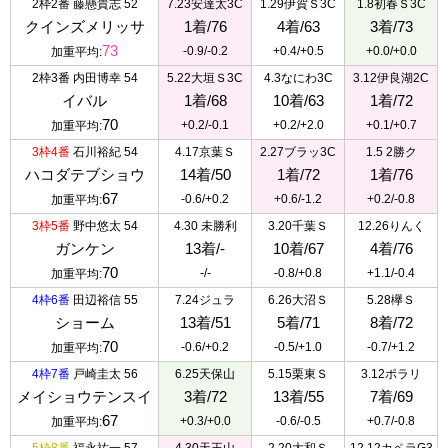
2枠2番
藤懸貴志 52
7.23安達太3C
1.29伊賀Ｓ3C
1.8初春Ｓ3C
クインズメリッサ
1着/76
4着/63
3着/73
73
-0.9/-0.2
+0.4/+0.5
+0.0/+0.0
加重平均:
2枠3番
内田博幸 54
5.22大垣Ｓ3C
4.3なにわ3C
3.12伊良湖2C
イバル
1着/68
10着/63
1着/72
70
+0.2/-0.1
+0.2/+2.0
+0.1/+0.7
加重平均:
3枠4番
石川裕紀 54
4.17京葉Ｓ
2.27ブラッ3C
1.5 2勝ク
ハコダテブショウ
14着/50
1着/72
1着/76
67
-0.6/+0.2
+0.6/-1.2
+0.2/-0.8
加重平均:
3枠5番
野中悠太 54
4.30 未勝利
3.20千葉Ｓ
12.26りんく
ガンケン
13着/-
10着/67
4着/76
70
-/-
-0.8/+0.8
+1.1/-0.4
加重平均:
4枠6番
田辺裕信 55
7.24ジュラ
6.26大沼Ｓ
5.28欅Ｓ
ショーム
13着/51
5着/71
8着/72
70
-0.6/+0.2
-0.5/+1.0
-0.7/+1.2
加重平均:
4枠7番
戸崎圭太 56
6.25天保山
5.15栗東Ｓ
3.12ポラリ
メイショウテンスイ
3着/72
13着/55
7着/69
67
+0.3/+0.0
-0.6/-0.5
+0.7/-0.8
加重平均: