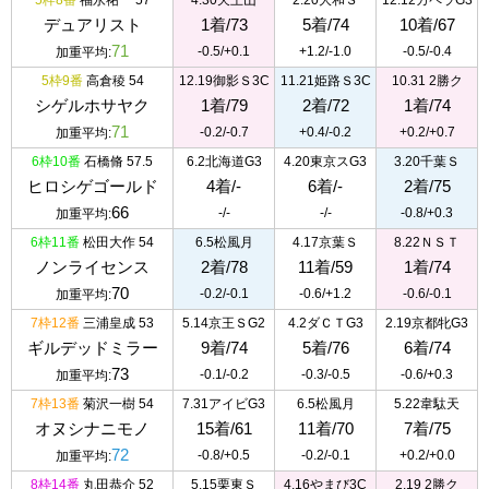
5枠8番
福永祐一 57
4.30天王山
2.20大和Ｓ
12.12カペラG3
デュアリスト
1着/73
5着/74
10着/67
71
-0.5/+0.1
+1.2/-1.0
-0.5/-0.4
加重平均:
5枠9番
高倉稜 54
12.19御影Ｓ3C
11.21姫路Ｓ3C
10.31 2勝ク
シゲルホサヤク
1着/79
2着/72
1着/74
71
-0.2/-0.7
+0.4/-0.2
+0.2/+0.7
加重平均:
6枠10番
石橋脩 57.5
6.2北海道G3
4.20東京スG3
3.20千葉Ｓ
ヒロシゲゴールド
4着/-
6着/-
2着/75
66
-/-
-/-
-0.8/+0.3
加重平均:
6枠11番
松田大作 54
6.5松風月
4.17京葉Ｓ
8.22ＮＳＴ
ノンライセンス
2着/78
11着/59
1着/74
70
-0.2/-0.1
-0.6/+1.2
-0.6/-0.1
加重平均:
7枠12番
三浦皇成 53
5.14京王ＳG2
4.2ダＣＴG3
2.19京都牝G3
ギルデッドミラー
9着/74
5着/76
6着/74
73
-0.1/-0.2
-0.3/-0.5
-0.6/+0.3
加重平均:
7枠13番
菊沢一樹 54
7.31アイビG3
6.5松風月
5.22韋駄天
オヌシナニモノ
15着/61
11着/70
7着/75
72
-0.8/+0.5
-0.2/-0.1
+0.2/+0.0
加重平均:
8枠14番
丸田恭介 52
5.15栗東Ｓ
4.16やまび3C
2.19 2勝ク