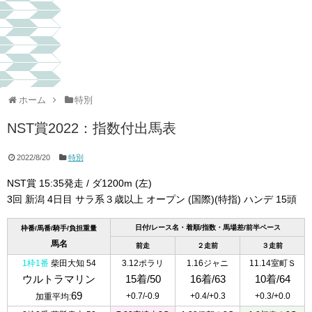
ホーム
特別
NST賞2022：指数付出馬表
2022/8/20
特別
NST賞 15:35発走 / ダ1200m (左)
3回 新潟 4日目 サラ系３歳以上 オープン (国際)(特指) ハンデ 15頭
日付/レース名・着順/指数・馬場差/前半ペース
枠番/馬番/騎手/負担重量
馬名
前走
２走前
３走前
1枠1番
柴田大知 54
3.12ポラリ
1.16ジャニ
11.14室町Ｓ
ウルトラマリン
15着/50
16着/63
10着/64
69
+0.7/-0.9
+0.4/+0.3
+0.3/+0.0
加重平均: