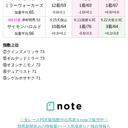
ミラーウォーカーズ
12着/59
1着/69
1着/67
65
-0.6/-0.1
-1.0/+0.1
+0.6/+0.0
加重平均:
8枠15番
津村明秀 53
6.25天保山
6.11清洲Ｓ3C
5.22大垣Ｓ3C
サイモンハロルド
10着/64
1着/76
3着/64
66
+0.3/+0.1
-0.6/-0.5
+0.2/-0.8
加重平均:
指数上位
②クインズメリッサ 73
⑫ギルデッドミラー 73
⑬オヌシナニモノ 72
⑧デュアリスト 71
⑨シゲルホサヤク 71
◇全レースPDF版指数付出馬表をnoteで販売中◇
競馬新聞並みの情報量/ペース馬場差など独自情報も