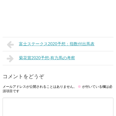
富士ステークス2020予想：指数付出馬表
菊花賞2020予想-有力馬の考察
コメントをどうぞ
メールアドレスが公開されることはありません。
※
が付いている欄は必
須項目です