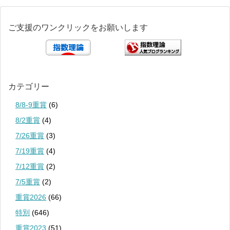
ご支援のワンクリックをお願いします
カテゴリー
8/8-9重賞
(6)
8/2重賞
(4)
7/26重賞
(3)
7/19重賞
(4)
7/12重賞
(2)
7/5重賞
(2)
重賞2026
(66)
特別
(646)
重賞2023
(51)