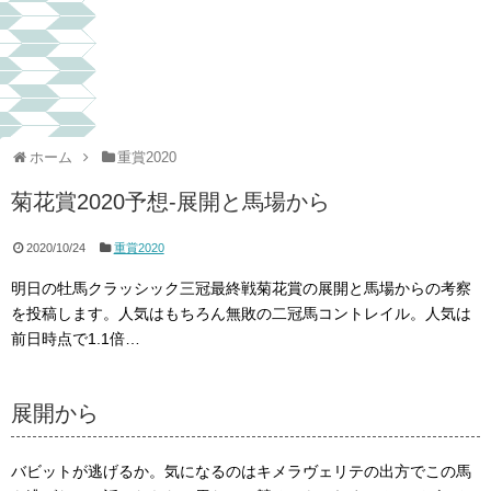
ホーム
重賞2020
菊花賞2020予想-展開と馬場から
2020/10/24
重賞2020
明日の牡馬クラッシック三冠最終戦菊花賞の展開と馬場からの考察
を投稿します。人気はもちろん無敗の二冠馬コントレイル。人気は
前日時点で1.1倍…
展開から
バビットが逃げるか。気になるのはキメラヴェリテの出方でこの馬