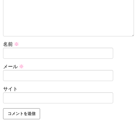
名前
※
メール
※
サイト