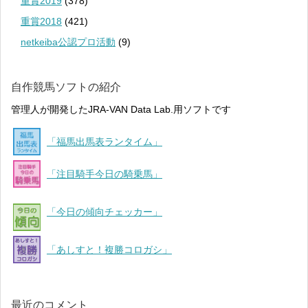
重賞2019
(378)
重賞2018
(421)
netkeiba公認プロ活動
(9)
自作競馬ソフトの紹介
管理人が開発したJRA-VAN Data Lab.用ソフトです
「福馬出馬表ランタイム」
「注目騎手今日の騎乗馬」
「今日の傾向チェッカー」
「あしすと！複勝コロガシ」
最近のコメント