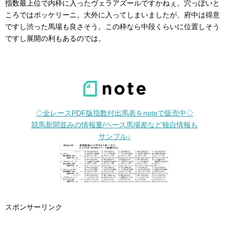
指数最上位で内枠に入ったヴェラアズールですかねぇ。穴っぽいと
ころではボッケリーニ。大外に入ってしまいましたが、府中は得意
ですし渋った馬場も良さそう。この枠なら中段くらいに位置しそう
ですし展開の利もあるのでは。
◇全レースPDF版指数付出馬表をnoteで販売中◇
競馬新聞並みの情報量/ペース馬場差など独自情報も
サンプル↓
スポンサーリンク