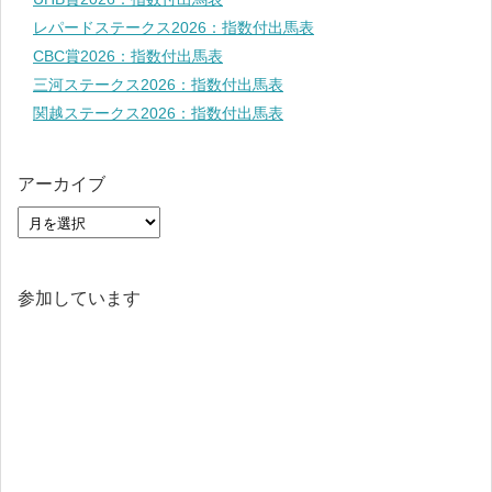
レパードステークス2026：指数付出馬表
CBC賞2026：指数付出馬表
三河ステークス2026：指数付出馬表
関越ステークス2026：指数付出馬表
アーカイブ
参加しています