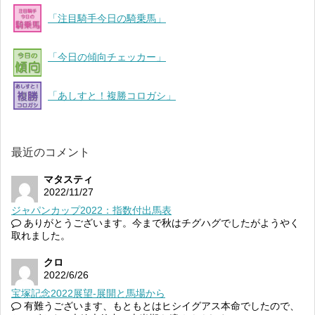
「注目騎手今日の騎乗馬」
「今日の傾向チェッカー」
「あしすと！複勝コロガシ」
最近のコメント
マタスティ
2022/11/27
ジャパンカップ2022：指数付出馬表
ありがとうございます。今まで秋はチグハグでしたがようやく
取れました。
クロ
2022/6/26
宝塚記念2022展望-展開と馬場から
有難うございます、もともとはヒシイグアス本命でしたので、