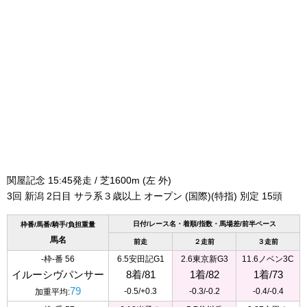
関屋記念 15:45発走 / 芝1600m (左 外)
3回 新潟 2日目 サラ系３歳以上 オープン (国際)(特指) 別定 15頭
日付/レース名・着順/指数・馬場差/前半ペース
枠番/馬番/騎手/負担重量
馬名
前走
２走前
３走前
-枠-番 56
6.5安田記G1
2.6東京新G3
11.6ノベン3C
イルーシヴパンサー
8着/81
1着/82
1着/73
79
-0.5/+0.3
-0.3/-0.2
-0.4/-0.4
加重平均: