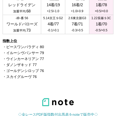
レッドライデン
14着/19
16着/2
1着/78
68
+2.5/-1.0
+1.0/-0.9
+0.5/+0.0
加重平均:
-枠-番 56
5.14京王ＳG2
2.6東京新G3
1.22長篠Ｓ3C
ワールドバローズ
4着/77
7着/71
1着/70
73
-0.1/-0.1
-0.3/-0.5
-0.5/+0.5
加重平均:
指数上位
・ピースワンパラディ 80
・イルーシヴパンサー 79
・ウインカーネリアン 77
・ダノンザキッド 77
・ゴールデンシロップ 76
・スカイグルーヴ 76
◇全レースPDF版指数付出馬表をnoteで販売中◇