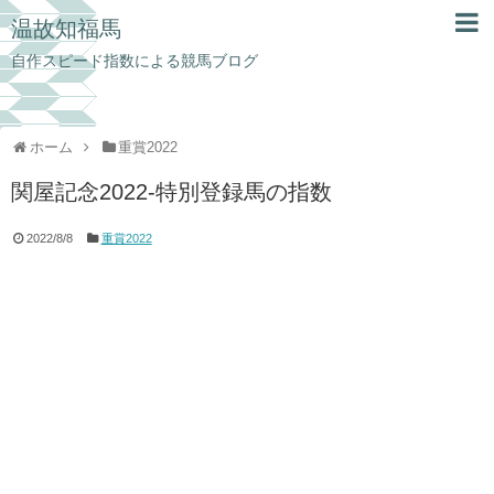
温故知福馬
自作スピード指数による競馬ブログ
ホーム
重賞2022
関屋記念2022-特別登録馬の指数
2022/8/8
重賞2022