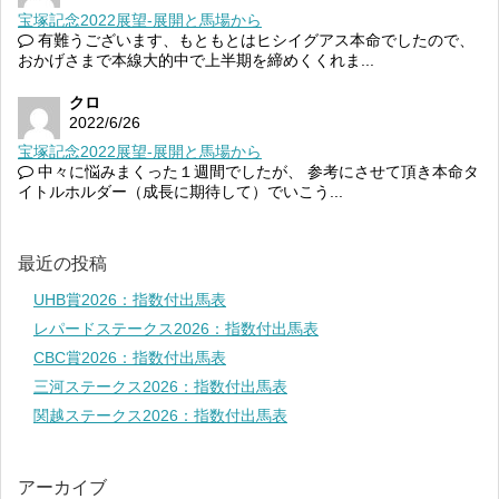
宝塚記念2022展望-展開と馬場から
有難うございます、もともとはヒシイグアス本命でしたので、
おかげさまで本線大的中で上半期を締めくくれま...
クロ
2022/6/26
宝塚記念2022展望-展開と馬場から
中々に悩みまくった１週間でしたが、 参考にさせて頂き本命タ
イトルホルダー（成長に期待して）でいこう...
最近の投稿
UHB賞2026：指数付出馬表
レパードステークス2026：指数付出馬表
CBC賞2026：指数付出馬表
三河ステークス2026：指数付出馬表
関越ステークス2026：指数付出馬表
アーカイブ