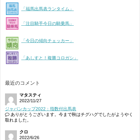
「福馬出馬表ランタイム」
「注目騎手今日の騎乗馬」
「今日の傾向チェッカー」
「あしすと！複勝コロガシ」
最近のコメント
マタスティ
2022/11/27
ジャパンカップ2022：指数付出馬表
ありがとうございます。今まで秋はチグハグでしたがようやく
取れました。
クロ
2022/6/26