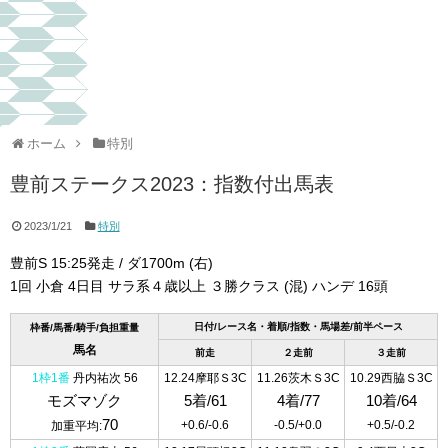
ホーム
特別
豊前ステークス2023：指数付出馬表
2023/1/21
特別
豊前S 15:25発走 / ダ1700m (右)
1回 小倉 4日目 サラ系４歳以上 ３勝クラス (混) ハンデ 16頭
日付/レース名・着順/指数・馬場差/前半ペース
枠番/馬番/騎手/負担重量
馬名
前走
２走前
３走前
1枠1番
丹内祐次 56
12.24摩耶Ｓ3C
11.26茨木Ｓ3C
10.29西脇Ｓ3C
モズマゾク
5着/61
4着/77
10着/64
70
+0.6/-0.6
-0.5/+0.0
+0.5/-0.2
加重平均: