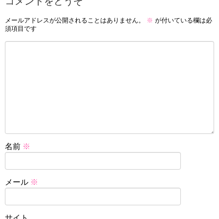
コメントをどうぞ
メールアドレスが公開されることはありません。
※
が付いている欄は必
須項目です
名前
※
メール
※
サイト