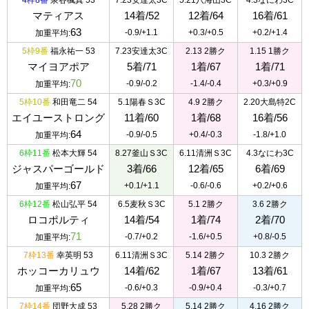
4枠8番
泉谷楓真 53
7.23安達太3C
5.21八海山3C
4.3なにわ3C
マティアス
14着/52
12着/64
16着/61
63
-0.9/+1.1
+0.3/+0.5
+0.2/+1.4
加重平均:
5枠9番
福永祐一 53
7.23安達太3C
2.13 2勝ク
1.15 1勝ク
マイヨアポア
5着/71
1着/67
1着/71
70
-0.9/-0.2
-1.4/-0.4
+0.3/+0.9
加重平均:
5枠10番
和田竜二 54
5.1陽春Ｓ3C
4.9 2勝ク
2.20大島特2C
エイユーストロング
11着/60
1着/68
16着/56
64
-0.9/-0.5
+0.4/-0.3
-1.8/+1.0
加重平均:
6枠11番
松本大輝 54
8.27釜山Ｓ3C
6.11清洲Ｓ3C
4.3なにわ3C
ジャスパーゴールド
3着/66
12着/65
6着/69
67
+0.1/+1.1
-0.6/-0.6
+0.2/+0.6
加重平均:
6枠12番
松山弘平 54
6.5麦秋Ｓ3C
5.1 2勝ク
3.6 2勝ク
ロコポルティ
14着/54
1着/74
2着/70
71
-0.7/+0.2
-1.6/+0.5
+0.8/-0.5
加重平均:
7枠13番
幸英明 53
6.11清洲Ｓ3C
5.14 2勝ク
10.3 2勝ク
ホッコーカリュウ
14着/62
1着/67
13着/61
65
-0.6/+0.3
-0.9/+0.4
-0.3/+0.7
加重平均:
7枠14番
団野大成 53
5.28 2勝ク
5.14 2勝ク
4.16 2勝ク