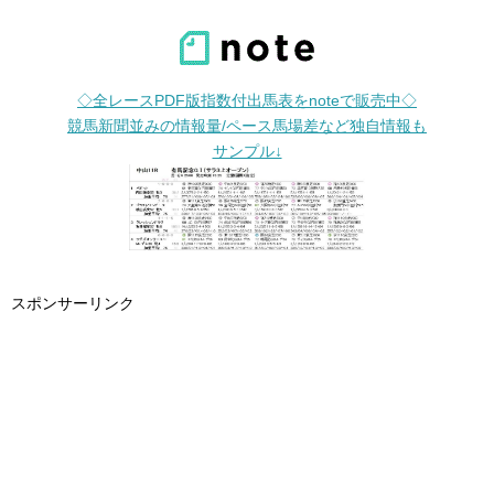
◇全レースPDF版指数付出馬表をnoteで販売中◇
競馬新聞並みの情報量/ペース馬場差など独自情報も
サンプル↓
スポンサーリンク