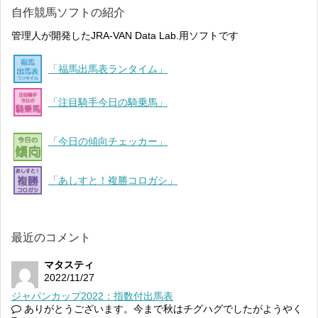
自作競馬ソフトの紹介
管理人が開発したJRA-VAN Data Lab.用ソフトです
「福馬出馬表ランタイム」
「注目騎手今日の騎乗馬」
「今日の傾向チェッカー」
「あしすと！複勝コロガシ」
最近のコメント
マタスティ
2022/11/27
ジャパンカップ2022：指数付出馬表
ありがとうございます。今まで秋はチグハグでしたがようやく