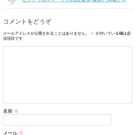
コメントをどうぞ
メールアドレスが公開されることはありません。
※
が付いている欄は必
須項目です
名前
※
メール
※