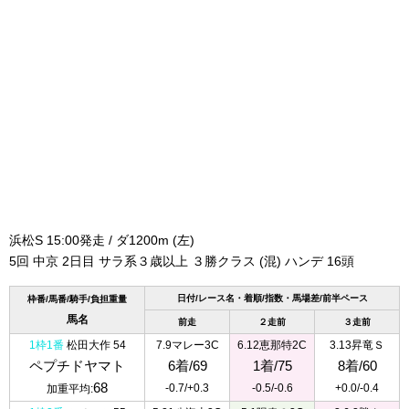
浜松S 15:00発走 / ダ1200m (左)
5回 中京 2日目 サラ系３歳以上 ３勝クラス (混) ハンデ 16頭
日付/レース名・着順/指数・馬場差/前半ペース
枠番/馬番/騎手/負担重量
馬名
前走
２走前
３走前
1枠1番
松田大作 54
7.9マレー3C
6.12恵那特2C
3.13昇竜Ｓ
ペプチドヤマト
6着/69
1着/75
8着/60
68
-0.7/+0.3
-0.5/-0.6
+0.0/-0.4
加重平均: