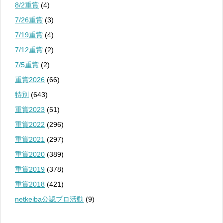
8/2重賞
(4)
7/26重賞
(3)
7/19重賞
(4)
7/12重賞
(2)
7/5重賞
(2)
重賞2026
(66)
特別
(643)
重賞2023
(51)
重賞2022
(296)
重賞2021
(297)
重賞2020
(389)
重賞2019
(378)
重賞2018
(421)
netkeiba公認プロ活動
(9)