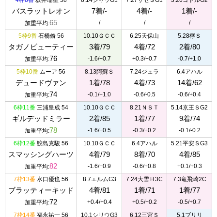
4枠8番
坂井瑠星 58
8.14ジャッG1
7.27サセＳG1
3.26ゴドルG2
バスラットレオン
7着/-
4着/-
1着/-
65
-/-
-/-
-/-
加重平均:
5枠9番
石橋脩 56
10.10ＧＣＣ
6.25天保山
5.28欅Ｓ
タガノビューティー
3着/79
4着/72
2着/80
76
-1.6/+0.7
+0.3/+0.7
-0.7/+1.0
加重平均:
5枠10番
ムーア 56
8.13阿蘇Ｓ
7.24ジュラ
6.4アハル
デュードヴァン
1着/78
4着/73
14着/62
74
-0.1/+1.0
-0.6/-0.5
-0.6/+0.4
加重平均:
6枠11番
三浦皇成 54
10.10ＧＣＣ
8.21ＮＳＴ
5.14京王ＳG2
ギルデッドミラー
2着/85
1着/77
9着/74
78
-1.6/+0.5
-0.3/+0.2
-0.1/-0.2
加重平均:
6枠12番
鮫島克駿 56
10.10ＧＣＣ
6.4アハル
5.21平安ＳG3
スマッシングハーツ
4着/79
8着/70
4着/85
82
-1.6/+0.9
-0.6/+0.8
+0.1/+0.3
加重平均:
7枠13番
水口優也 56
8.7エルムG3
7.24大雪Ｈ3C
7.3竜飛崎2C
ブラッティーキッド
4着/81
1着/71
1着/77
72
+0.4/+0.4
+0.5/+0.2
-0.5/+0.7
加重平均:
7枠14番
福永祐一 56
10.1シリウG3
6.12三宮Ｓ
5.1ブリリ