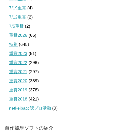
7/19重賞
(4)
7/12重賞
(2)
7/5重賞
(2)
重賞2026
(66)
特別
(645)
重賞2023
(51)
重賞2022
(296)
重賞2021
(297)
重賞2020
(389)
重賞2019
(378)
重賞2018
(421)
netkeiba公認プロ活動
(9)
自作競馬ソフトの紹介