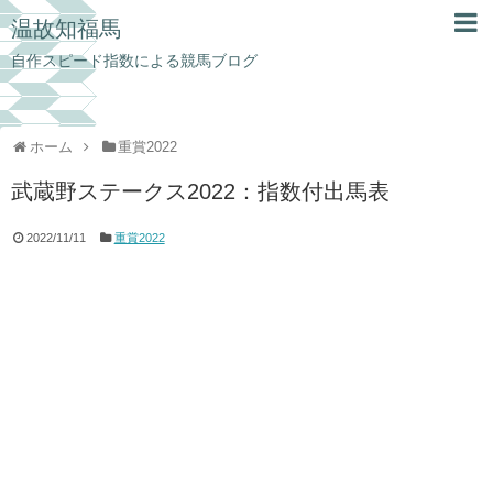
温故知福馬
自作スピード指数による競馬ブログ
ホーム
重賞2022
武蔵野ステークス2022：指数付出馬表
2022/11/11
重賞2022