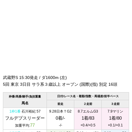
武蔵野S 15:30発走 / ダ1600m (左)
5回 東京 3日目 サラ系３歳以上 オープン (国際)(指) 別定 16頭
日付/レース名・着順/指数・馬場差/前半ペース
枠番/馬番/騎手/負担重量
馬名
前走
２走前
３走前
1枠1番
石川裕紀 57
9.28日本ＴG2
8.7エルムG3
7.9マリン
フルデプスリーダー
0着/-
1着/83
1着/80
77
-/-
+0.4/+0.5
+0.1/+0.1
加重平均: