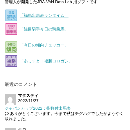
管理人が開発したJRA-VAN Data Lab.用ソフトです
「福馬出馬表ランタイム」
「注目騎手今日の騎乗馬」
「今日の傾向チェッカー」
「あしすと！複勝コロガシ」
最近のコメント
マタスティ
2022/11/27
ジャパンカップ2022：指数付出馬表
ありがとうございます。今まで秋はチグハグでしたがようやく
取れました。
クロ