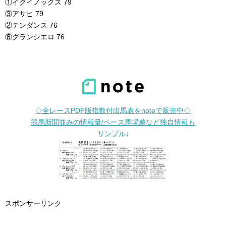
①イクイノックス 79
③アサヒ 79
②テンダンス 76
⑧グランシエロ 76
◇全レースPDF版指数付出馬表をnoteで販売中◇
競馬新聞並みの情報量/ペース馬場差など独自情報も
サンプル↓
スポンサーリンク