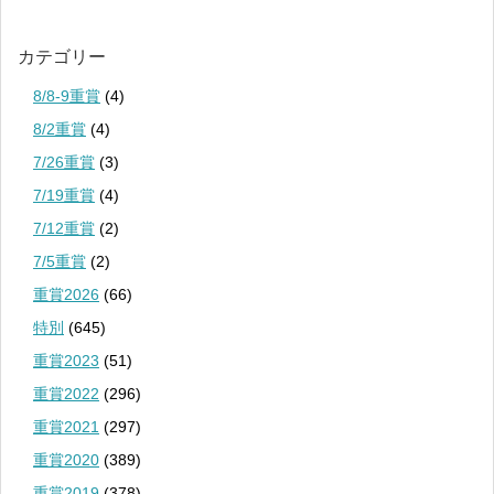
カテゴリー
8/8-9重賞
(4)
8/2重賞
(4)
7/26重賞
(3)
7/19重賞
(4)
7/12重賞
(2)
7/5重賞
(2)
重賞2026
(66)
特別
(645)
重賞2023
(51)
重賞2022
(296)
重賞2021
(297)
重賞2020
(389)
重賞2019
(378)