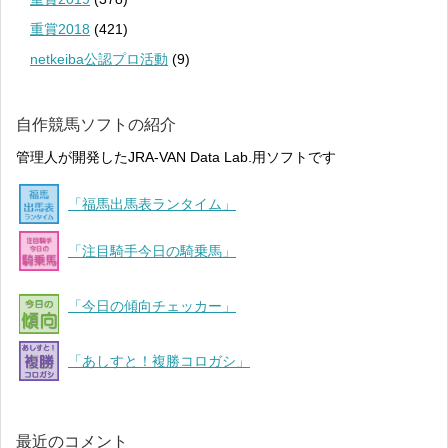
重賞2018
(421)
netkeiba公認プロ活動
(9)
自作競馬ソフトの紹介
管理人が開発したJRA-VAN Data Lab.用ソフトです
「福馬出馬表ランタイム」
「注目騎手今日の騎乗馬」
「今日の傾向チェッカー」
「あしすと！複勝コロガシ」
最近のコメント