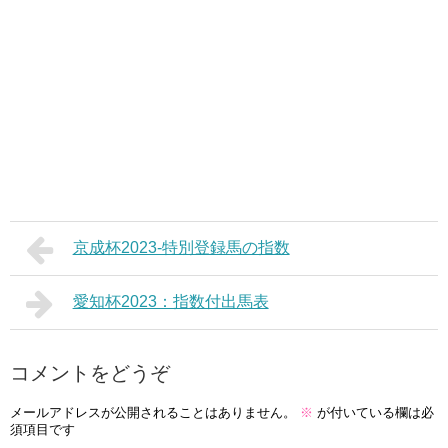
京成杯2023-特別登録馬の指数
愛知杯2023：指数付出馬表
コメントをどうぞ
メールアドレスが公開されることはありません。
※
が付いている欄は必
須項目です