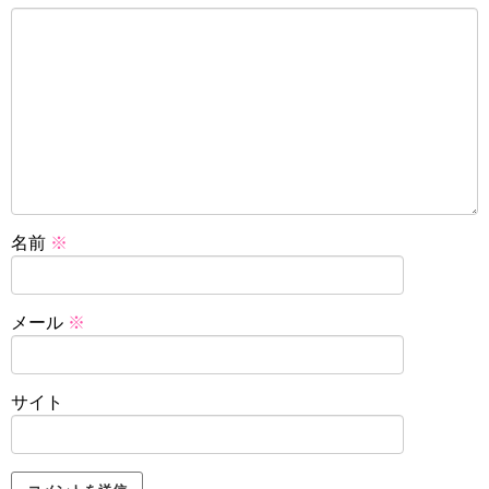
名前
※
メール
※
サイト