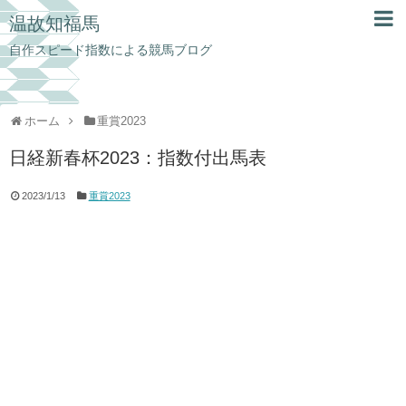
温故知福馬
自作スピード指数による競馬ブログ
ホーム
重賞2023
日経新春杯2023：指数付出馬表
2023/1/13
重賞2023