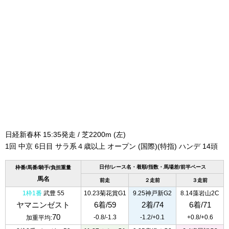
日経新春杯 15:35発走 / 芝2200m (左)
1回 中京 6日目 サラ系４歳以上 オープン (国際)(特指) ハンデ 14頭
日付/レース名・着順/指数・馬場差/前半ペース
枠番/馬番/騎手/負担重量
馬名
前走
２走前
３走前
1枠1番
武豊 55
10.23菊花賞G1
9.25神戸新G2
8.14藻岩山2C
ヤマニンゼスト
6着/59
2着/74
6着/71
70
-0.8/-1.3
-1.2/+0.1
+0.8/+0.6
加重平均: