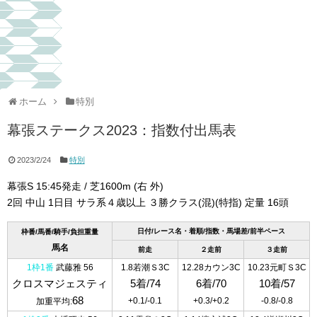
ホーム
特別
幕張ステークス2023：指数付出馬表
2023/2/24
特別
幕張S 15:45発走 / 芝1600m (右 外)
2回 中山 1日目 サラ系４歳以上 ３勝クラス(混)(特指) 定量 16頭
日付/レース名・着順/指数・馬場差/前半ペース
枠番/馬番/騎手/負担重量
馬名
前走
２走前
３走前
1枠1番
武藤雅 56
1.8若潮Ｓ3C
12.28カウン3C
10.23元町Ｓ3C
クロスマジェスティ
5着/74
6着/70
10着/57
68
+0.1/-0.1
+0.3/+0.2
-0.8/-0.8
加重平均: