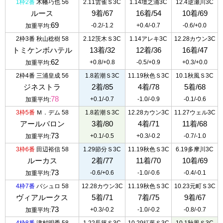
1枠2番
木幡巧也 56
2.11雲雀Ｓ3C
1.14壇之浦3C
12.4逆瀬川3C
ルース
9着/67
16着/54
10着/69
69
-0.2/-1.2
+0.4/-0.7
-0.6/+0.0
加重平均:
2枠3番
秋山稔樹 58
2.12茨木Ｓ3C
1.14アレキ3C
12.28カウン3C
トミケンボハテル
13着/32
12着/36
16着/47
62
+0.8/+0.8
-0.5/+0.9
+0.3/+0.0
加重平均:
2枠4番
三浦皇成 56
1.8若潮Ｓ3C
11.19秋色Ｓ3C
10.1秋風Ｓ3C
ジネストラ
2着/85
4着/78
5着/68
78
+0.1/-0.7
-1.0/-0.9
-0.1/-0.6
加重平均:
3枠5番
Ｍ．デム 58
1.8若潮Ｓ3C
12.28カウン3C
11.27ウェル3C
アールバロン
3着/80
4着/71
11着/68
73
+0.1/-0.5
+0.3/-0.2
-0.7/-1.0
加重平均:
3枠6番
田辺裕信 58
1.29節分Ｓ3C
11.19秋色Ｓ3C
6.19多摩川3C
ルーカス
2着/77
11着/70
10着/69
73
-0.6/+0.6
-1.0/-0.6
-0.4/-0.1
加重平均:
4枠7番
バシュロ 58
12.28カウン3C
11.19秋色Ｓ3C
10.23元町Ｓ3C
ヴィアルークス
5着/71
7着/75
9着/67
73
+0.3/-0.2
-1.0/-0.2
-0.8/-0.7
加重平均: