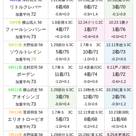
4枠8番
津村明秀 58
1.22長篠Ｓ3C
10.29紅葉Ｓ3C
10.1秋風Ｓ3C
リトルクレバー
6着/68
8着/72
3着/70
72
-0.8/+0.0
-0.9/+1.4
-0.1/-0.8
加重平均:
5枠9番
横山琉人 56
1.8若潮Ｓ3C
12.24クリＣ2C
10.23 1勝ク
フィールシンパシー
4着/77
1着/77
1着/76
73
+0.1/-0.6
+0.4/+0.6
+0.0/+0.7
加重平均:
5枠10番
大野拓弥 58
1.29節分Ｓ3C
1.7寿Ｓ 3C
12.11常総Ｓ3C
ソウルトレイン
5着/75
10着/71
2着/73
74
-0.6/+0.3
-1.0/+0.1
-0.2/+0.0
加重平均:
6枠11番
北村宏司 58
1.7寿Ｓ 3C
12.4逆瀬川3C
6.11芦ノ湖2C
ボーデン
11着/71
4着/74
1着/72
73
-1.0/+0.1
-0.6/+0.6
-0.4/+1.2
加重平均:
6枠12番
横山武史 58
1.29節分Ｓ3C
11.19秋色Ｓ3C
10.29紅葉Ｓ3C
アオイシンゴ
3着/76
12着/70
2着/76
73
-0.6/+0.4
-1.0/-0.6
-0.9/+1.2
加重平均:
7枠13番
菅原明良 56
1.7寿Ｓ 3C
12.11常総Ｓ3C
10.23新潟牝
エリオトローピオ
5着/73
8着/68
11着/68
73
-1.0/+0.4
-0.2/+0.2
+0.5/+0.4
加重平均:
7枠14番
永野猛蔵 58
1.29節分Ｓ3C
10.29紅葉Ｓ3C
9.25木更津2C