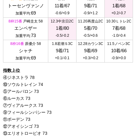
トーセンヴァンノ
11着/67
9着/71
1着/68
69
-0.6/+0.9
-0.9/+1.2
+0.2/-0.7
加重平均:
8枠15番
戸崎圭太 58
12.3中京日2C
11.20再度山2C
10.30Ｌトレ2C
エンペザー
1着/80
5着/70
7着/68
73
-0.5/-0.2
-0.5/+0.6
-1.0/-0.4
加重平均:
8枠16番
原優介 58
1.8若潮Ｓ3C
12.28カウン3C
11.5ノベン3C
シャチ
9着/71
9着/69
10着/66
69
+0.1/-0.1
+0.3/+0.2
-0.9/+0.0
加重平均:
指数上位
④ジネストラ 78
⑩ソウルトレイン 74
⑤アールバロン 73
⑥ルーカス 73
⑦ヴィアルークス 73
⑨フィールシンパシー 73
⑪ボーデン 73
⑫アオイシンゴ 73
⑬エリオトローピオ 73