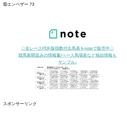
⑮エンペザー 73
◇全レースPDF版指数付出馬表をnoteで販売中◇
競馬新聞並みの情報量/ペース馬場差など独自情報も
サンプル↓
スポンサーリンク