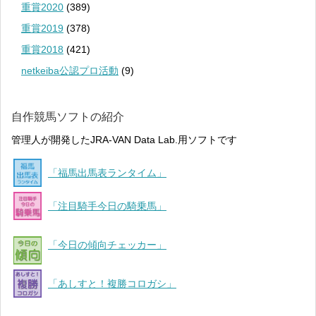
重賞2020
(389)
重賞2019
(378)
重賞2018
(421)
netkeiba公認プロ活動
(9)
自作競馬ソフトの紹介
管理人が開発したJRA-VAN Data Lab.用ソフトです
「福馬出馬表ランタイム」
「注目騎手今日の騎乗馬」
「今日の傾向チェッカー」
「あしすと！複勝コロガシ」