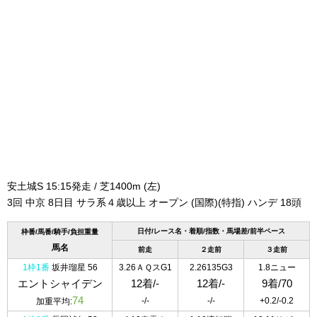
安土城S 15:15発走 / 芝1400m (左)
3回 中京 8日目 サラ系４歳以上 オープン (国際)(特指) ハンデ 18頭
日付/レース名・着順/指数・馬場差/前半ペース
枠番/馬番/騎手/負担重量
馬名
前走
２走前
３走前
1枠1番
坂井瑠星 56
3.26ＡＱスG1
2.26135G3
1.8ニュー
エントシャイデン
12着/-
12着/-
9着/70
74
-/-
-/-
+0.2/-0.2
加重平均: