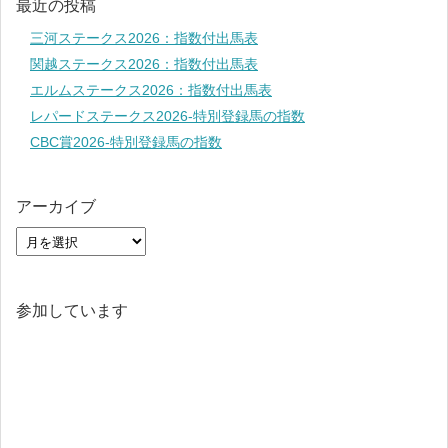
最近の投稿
三河ステークス2026：指数付出馬表
関越ステークス2026：指数付出馬表
エルムステークス2026：指数付出馬表
レパードステークス2026-特別登録馬の指数
CBC賞2026-特別登録馬の指数
アーカイブ
参加しています