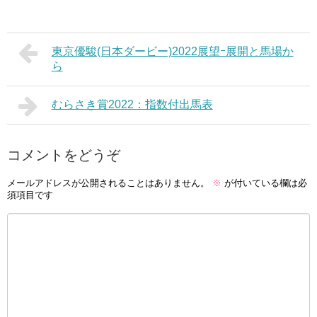
東京優駿(日本ダービー)2022展望ｰ展開と馬場か
ら
むらさき賞2022：指数付出馬表
コメントをどうぞ
メールアドレスが公開されることはありません。
※
が付いている欄は必
須項目です