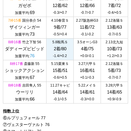
ガゼボ
12着/62
12着/66
7着/72
69
-0.3/+0.7
-0.7/-0.7
-0.4/+0.5
加重平均:
7枠15番
国分恭介 54
4.10春雷Ｓ
2.27阪急杯G3
2.12洛陽Ｓ
ザイツィンガー
9着/77
11着/72
13着/63
73
-0.5/+0.4
-0.1/-0.2
-0.7/-0.5
加重平均:
8枠16番
竹之下智 56
5.8鞍馬Ｓ
3.5オーシG3
2.13北九短
ダディーズビビッド
2着/80
4着/75
10着/73
76
-1.4/+0.2
+0.0/-0.1
+1.2/+0.3
加重平均:
8枠17番
斎藤新 55
5.15栗東Ｓ
3.27六甲Ｓ
2.12洛陽Ｓ
ショックアクション
15着/51
16着/61
5着/73
67
-0.6/+0.5
+0.1/-0.3
-0.7/-0.7
加重平均:
8枠18番
吉田隼人 55
11.27キャピ
5.22メイＳ
3.28六甲Ｓ
ウーリリ
14着/64
14着/61
14着/65
66
-0.1/-0.5
-0.3/+0.0
+0.9/-0.9
加重平均:
指数上位
⑥ルプリュフォール 77
⑦ヴェスターヴァルト 76