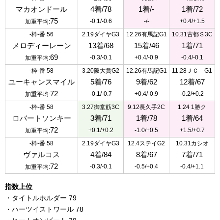
マカオンドール
4着/78
1着/-
1着/72
75
-0.1/-0.6
-/-
+0.4/+1.5
加重平均:
-枠-番 56
2.19ダイヤG3
12.26有馬記G1
10.31古都Ｓ3C
メロディーレーン
13着/68
15着/46
1着/71
69
-0.3/-0.1
+0.4/-0.9
-0.4/-0.1
加重平均:
-枠-番 58
3.20阪大賞G2
12.26有馬記G1
11.28ＪＣ G1
ユーキャンスマイル
5着/76
9着/62
12着/67
72
-0.1/-0.7
+0.4/-0.9
-0.2/+0.2
加重平均:
-枠-番 58
3.27御堂筋3C
9.12長久手2C
1.24 1勝ク
ロバートソンキー
3着/71
1着/78
1着/64
72
+0.1/+0.2
-1.0/+0.5
+1.5/+0.7
加重平均:
-枠-番 58
2.19ダイヤG3
12.4ステイG2
10.31カシオ
ヴァルコス
4着/84
8着/67
7着/71
72
-0.3/-0.1
-0.5/+0.4
-0.4/+1.1
加重平均:
指数上位
・タイトルホルダー 79
・ハーツイストワール 78