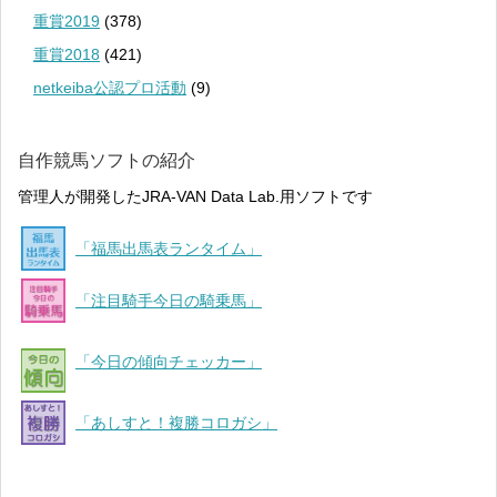
重賞2019
(378)
重賞2018
(421)
netkeiba公認プロ活動
(9)
自作競馬ソフトの紹介
管理人が開発したJRA-VAN Data Lab.用ソフトです
「福馬出馬表ランタイム」
「注目騎手今日の騎乗馬」
「今日の傾向チェッカー」
「あしすと！複勝コロガシ」