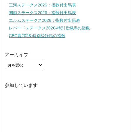
三河ステークス2026：指数付出馬表
関越ステークス2026：指数付出馬表
エルムステークス2026：指数付出馬表
レパードステークス2026-特別登録馬の指数
CBC賞2026-特別登録馬の指数
アーカイブ
参加しています