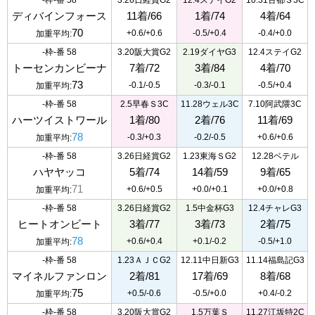
-枠-番 58
3.26日経賞G2
12.4ステイG2
10.31古都Ｓ3C
ディバインフォース
11着/66
1着/74
4着/64
70
+0.6/+0.6
-0.5/+0.4
-0.4/+0.0
加重平均:
-枠-番 58
3.20阪大賞G2
2.19ダイヤG3
12.4ステイG2
トーセンカンビーナ
7着/72
3着/84
4着/70
73
-0.1/-0.5
-0.3/-0.1
-0.5/+0.4
加重平均:
-枠-番 58
2.5早春Ｓ3C
11.28ウェル3C
7.10阿武隈3C
ハーツイストワール
1着/80
2着/76
11着/69
78
-0.3/+0.3
-0.2/-0.5
+0.6/+0.6
加重平均:
-枠-番 58
3.26日経賞G2
1.23東海ＳG2
12.28ベテル
ハヤヤッコ
5着/74
14着/59
9着/65
71
+0.6/+0.5
+0.0/+0.1
+0.0/+0.8
加重平均:
-枠-番 58
3.26日経賞G2
1.5中金杯G3
12.4チャレG3
ヒートオンビート
3着/77
3着/73
2着/75
78
+0.6/+0.4
+0.1/-0.2
-0.5/+1.0
加重平均:
-枠-番 58
1.23ＡＪＣG2
12.11中日新G3
11.14福島記G3
マイネルファンロン
2着/81
17着/69
8着/68
75
+0.5/-0.6
-0.5/+0.0
+0.4/-0.2
加重平均:
-枠-番 58
3.20阪大賞G2
1.5万葉Ｓ
11.27江坂特2C