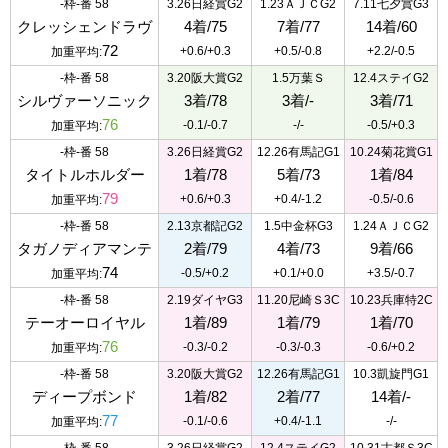
-枠-番 58
3.26日経賞G2
1.23ＡＪＣG2
7.11七夕賞G3
クレッシェンドラヴ
4着/75
7着/77
14着/60
72
+0.6/+0.3
+0.5/-0.8
+2.2/-0.5
加重平均:
-枠-番 58
3.20阪大賞G2
1.5万葉Ｓ
12.4ステイG2
シルヴァーソニック
3着/78
3着/-
3着/71
76
-0.1/-0.7
-/-
-0.5/+0.3
加重平均:
-枠-番 58
3.26日経賞G2
12.26有馬記G1
10.24菊花賞G1
タイトルホルダー
1着/78
5着/73
1着/84
79
+0.6/+0.3
+0.4/-1.2
-0.5/-0.6
加重平均:
-枠-番 58
2.13京都記G2
1.5中金杯G3
1.24ＡＪＣG2
タガノディアマンテ
2着/79
4着/73
9着/66
74
-0.5/+0.2
+0.1/+0.0
+3.5/-0.7
加重平均:
-枠-番 58
2.19ダイヤG3
11.20尼崎Ｓ3C
10.23兵庫特2C
テーオーロイヤル
1着/89
1着/79
1着/70
76
-0.3/-0.2
-0.3/-0.3
-0.6/+0.2
加重平均:
-枠-番 58
3.20阪大賞G2
12.26有馬記G1
10.3凱旋門G1
ディープボンド
1着/82
2着/77
14着/-
77
-0.1/-0.6
+0.4/-1.1
-/-
加重平均: