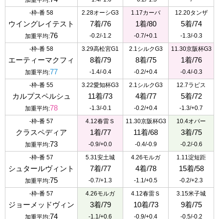
加重平均:
-枠-番 58
2.28オーシG3
1.17カーバ
12.20タンザ
ウイングレイテスト
7着/76
1着/80
5着/74
76
-0.2/-1.2
-0.7/+0.1
-1.3/-0.3
加重平均:
-枠-番 58
3.29高松宮G1
2.1シルクG3
11.30京阪杯G3
エーティーマクフィ
8着/79
8着/75
1着/76
77
-1.4/-0.4
-0.2/+0.4
-0.4/-0.3
加重平均:
-枠-番 55
3.22愛知杯G3
2.1シルクG3
12.7ラピス
カルプスペルシュ
11着/73
4着/77
5着/72
78
-1.3/-0.1
-0.2/+0.4
-1.3/+0.7
加重平均:
-枠-番 57
4.12春雷Ｓ
11.30京阪杯G3
10.4オパー
クラスペディア
1着/77
11着/68
3着/75
73
-0.9/+0.0
-0.4/-0.9
-0.2/-0.6
加重平均:
-枠-番 57
5.31安土城
4.26モルガ
1.11淀短距
シュタールヴィント
7着/77
4着/78
15着/58
75
-0.7/+1.3
-1.1/+0.5
-0.2/+2.3
加重平均:
-枠-番 57
4.26モルガ
4.12春雷Ｓ
3.15米子城
ジョーメッドヴィン
3着/79
10着/73
9着/75
74
-1.1/+0.6
-0.9/+0.4
-0.5/-0.2
加重平均: