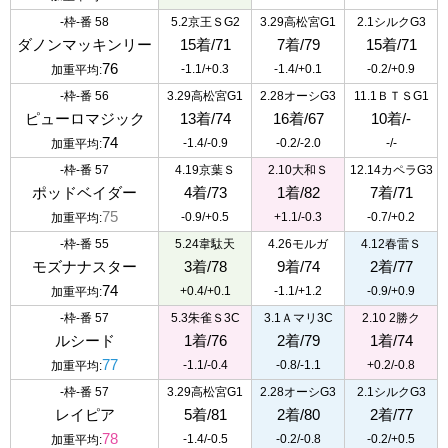
-枠-番 58
5.2京王ＳG2
3.29高松宮G1
2.1シルクG3
ダノンマッキンリー
15着/71
7着/79
15着/71
76
-1.1/+0.3
-1.4/+0.1
-0.2/+0.9
加重平均:
-枠-番 56
3.29高松宮G1
2.28オーシG3
11.1ＢＴＳG1
ピューロマジック
13着/74
16着/67
10着/-
74
-1.4/-0.9
-0.2/-2.0
-/-
加重平均:
-枠-番 57
4.19京葉Ｓ
2.10大和Ｓ
12.14カペラG3
ポッドベイダー
4着/73
1着/82
7着/71
75
-0.9/+0.5
+1.1/-0.3
-0.7/+0.2
加重平均:
-枠-番 55
5.24韋駄天
4.26モルガ
4.12春雷Ｓ
モズナナスター
3着/78
9着/74
2着/77
74
+0.4/+0.1
-1.1/+1.2
-0.9/+0.9
加重平均:
-枠-番 57
5.3朱雀Ｓ3C
3.1Ａマリ3C
2.10 2勝ク
ルシード
1着/76
2着/79
1着/74
77
-1.1/-0.4
-0.8/-1.1
+0.2/-0.8
加重平均:
-枠-番 57
3.29高松宮G1
2.28オーシG3
2.1シルクG3
レイピア
5着/81
2着/80
2着/77
78
-1.4/-0.5
-0.2/-0.8
-0.2/+0.5
加重平均: