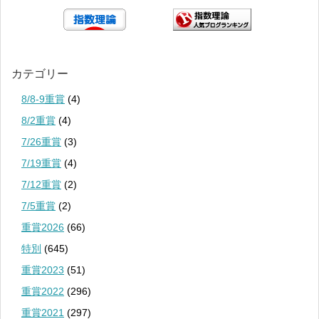
カテゴリー
8/8-9重賞
(4)
8/2重賞
(4)
7/26重賞
(3)
7/19重賞
(4)
7/12重賞
(2)
7/5重賞
(2)
重賞2026
(66)
特別
(645)
重賞2023
(51)
重賞2022
(296)
重賞2021
(297)