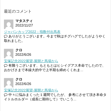
最近のコメント
マタスティ
2022/11/27
ジャパンカップ2022：指数付出馬表
ありがとうございます。今まで秋はチグハグでしたがようやく
取れました。
クロ
2022/6/26
宝塚記念2022展望-展開と馬場から
有難うございます、もともとはヒシイグアス本命でしたので、
おかげさまで本線大的中で上半期を締めくくれま...
クロ
2022/6/26
宝塚記念2022展望-展開と馬場から
中々に悩みまくった１週間でしたが、 参考にさせて頂き本命タ
イトルホルダー（成長に期待して）でいこう...