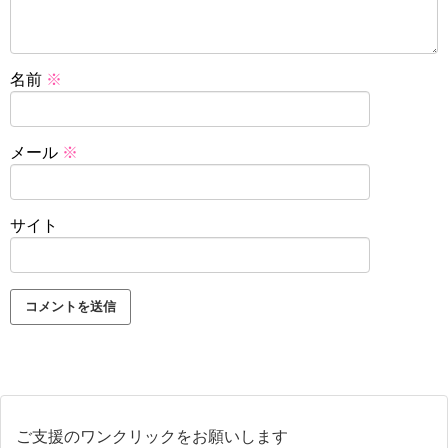
名前
※
メール
※
サイト
ご支援のワンクリックをお願いします