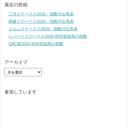
最近の投稿
三河ステークス2026：指数付出馬表
関越ステークス2026：指数付出馬表
エルムステークス2026：指数付出馬表
レパードステークス2026-特別登録馬の指数
CBC賞2026-特別登録馬の指数
アーカイブ
参加しています