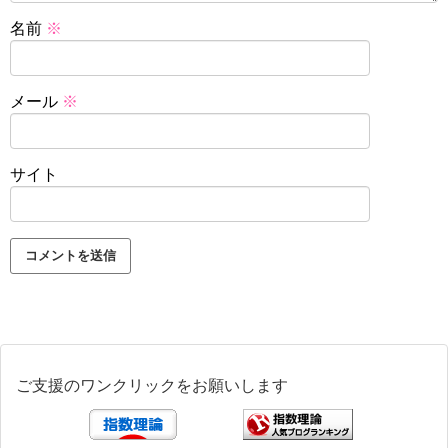
名前
※
メール
※
サイト
ご支援のワンクリックをお願いします