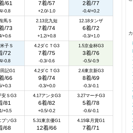
着/61
7着/57
2着/77
4/-0.8
+2.0/-1.0
-0.4/+0.2
8鞍馬Ｓ
2.13北九短
12.18タンザ
着/73
7着/74
6着/72
カ
4/+0.6
+1.2/+0.8
-0.3/+1.0
18米子Ｓ
4.2ダＣＴG3
1.5京金杯G3
着/72
7着/75
3着/76
4/-0.8
-0.3/-0.6
-0.5/-0.9
安田記G1
4.2ダＣＴG3
2.6東京新G3
着/66
9着/74
8着/69
5/+0.3
-0.3/+0.0
-0.3/-0.1
1平安ＳG3
4.17アンタG3
3.27マーチG3
着/81
6着/82
5着/78
1/+0.5
+0.5/-0.2
-0.6/-0.1
2エプソG3
5.31東京優G1
4.19皐月賞G1
着/68
12着/66
7着/71