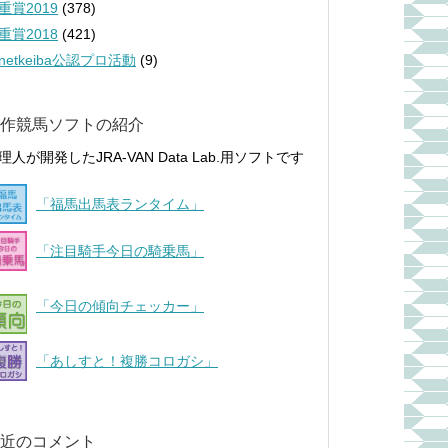
重賞2019
(378)
重賞2018
(421)
netkeiba公認プロ活動
(9)
作競馬ソフトの紹介
理人が開発したJRA-VAN Data Lab.用ソフトです
「福馬出馬表ランタイム」
「注目騎手今日の騎乗馬」
「今日の傾向チェッカー」
「あしすと！複勝コロガシ」
近のコメント