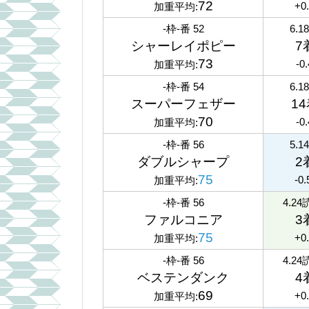
72
+0.
加重平均:
-枠-番 52
6.
シャーレイポピー
7
73
-0.
加重平均:
-枠-番 54
6.
スーパーフェザー
14
70
-0.
加重平均:
-枠-番 56
5.
ダブルシャープ
2
75
-0.
加重平均:
-枠-番 56
4.2
ファルコニア
3
75
+0.
加重平均:
-枠-番 56
4.2
ベステンダンク
4
69
+0.
加重平均: