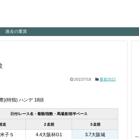
過去の重賞
数
2022/7/18
重賞2022
)(特指) ハンデ 18頭
日付/レース名・着順/指数・馬場差/前半ペース
前走
２走前
３走前
18米子Ｓ
4.4大阪杯G1
3.7大阪城
ご