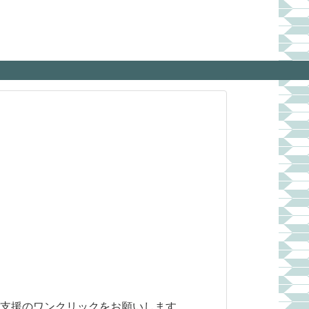
支援のワンクリックをお願いします