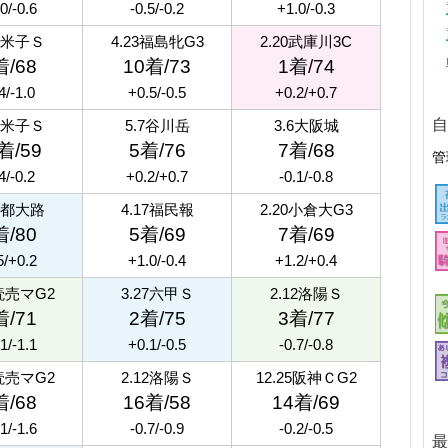
0/-0.6
-0.5/-0.2
+1.0/-0.3
18米子Ｓ
4.23福島牝G3
2.20武庫川3C
着/68
10着/73
1着/74
4/-1.0
+0.5/-0.5
+0.2/+0.7
自
18米子Ｓ
5.7谷川岳
3.6大阪城
着/59
5着/76
7着/68
管
4/-0.2
+0.2/+0.7
-0.1/-0.8
14都大路
4.17福民報
2.20小倉大G3
着/80
5着/69
7着/69
5/+0.2
+1.0/-0.4
+1.2/+0.4
4読売マG2
3.27六甲Ｓ
2.12洛陽Ｓ
着/71
2着/75
3着/77
1/-1.1
+0.1/-0.5
-0.7/-0.8
4読売マG2
2.12洛陽Ｓ
12.25阪神ＣG2
着/68
16着/58
14着/69
1/-1.6
-0.7/-0.9
-0.2/-0.5
最