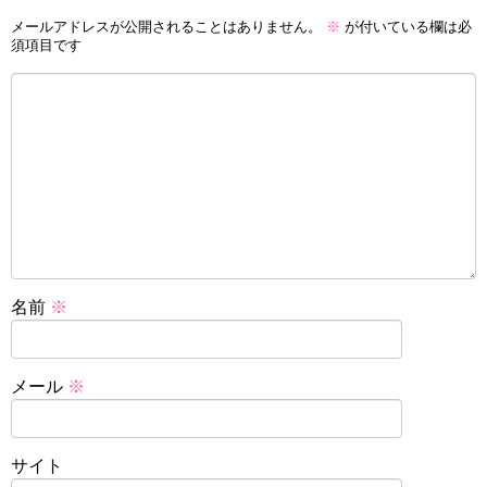
メールアドレスが公開されることはありません。
※
が付いている欄は必
須項目です
名前
※
メール
※
サイト