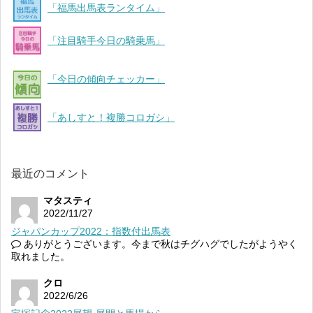
「福馬出馬表ランタイム」
「注目騎手今日の騎乗馬」
「今日の傾向チェッカー」
「あしすと！複勝コロガシ」
最近のコメント
マタスティ
2022/11/27
ジャパンカップ2022：指数付出馬表
ありがとうございます。今まで秋はチグハグでしたがようやく
取れました。
クロ
2022/6/26