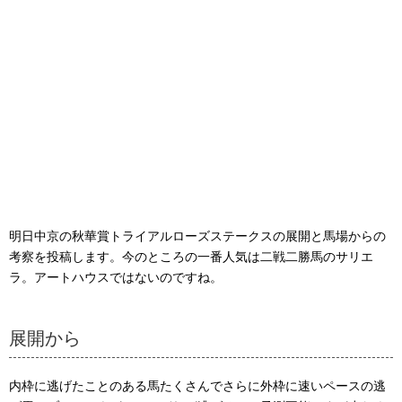
明日中京の秋華賞トライアルローズステークスの展開と馬場からの
考察を投稿します。今のところの一番人気は二戦二勝馬のサリエ
ラ。アートハウスではないのですね。
展開から
内枠に逃げたことのある馬たくさんでさらに外枠に速いペースの逃