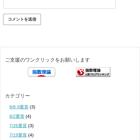
ご支援のワンクリックをお願いします
カテゴリー
8/8-9重賞
(3)
8/2重賞
(4)
7/26重賞
(3)
7/19重賞
(4)