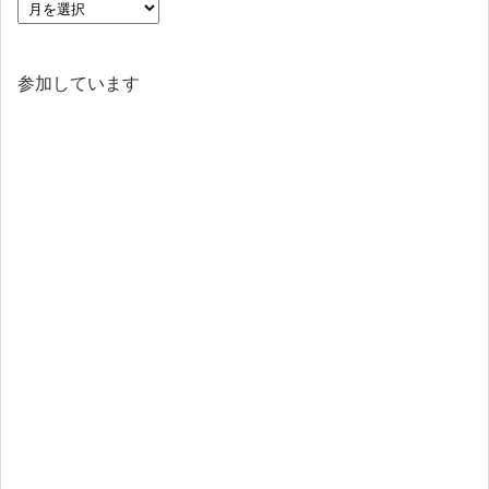
参加しています