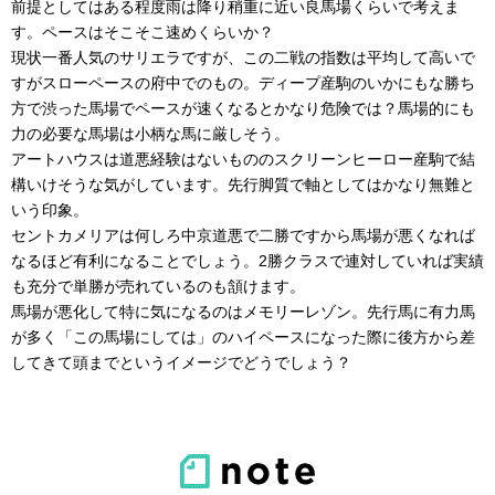
前提としてはある程度雨は降り稍重に近い良馬場くらいで考えま
す。ペースはそこそこ速めくらいか？
現状一番人気のサリエラですが、この二戦の指数は平均して高いで
すがスローペースの府中でのもの。ディープ産駒のいかにもな勝ち
方で渋った馬場でペースが速くなるとかなり危険では？馬場的にも
力の必要な馬場は小柄な馬に厳しそう。
アートハウスは道悪経験はないもののスクリーンヒーロー産駒で結
構いけそうな気がしています。先行脚質で軸としてはかなり無難と
いう印象。
セントカメリアは何しろ中京道悪で二勝ですから馬場が悪くなれば
なるほど有利になることでしょう。2勝クラスで連対していれば実績
も充分で単勝が売れているのも頷けます。
馬場が悪化して特に気になるのはメモリーレゾン。先行馬に有力馬
が多く「この馬場にしては」のハイペースになった際に後方から差
してきて頭までというイメージでどうでしょう？