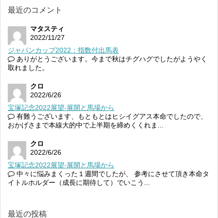
最近のコメント
マタスティ
2022/11/27
ジャパンカップ2022：指数付出馬表
ありがとうございます。今まで秋はチグハグでしたがようやく
取れました。
クロ
2022/6/26
宝塚記念2022展望-展開と馬場から
有難うございます、もともとはヒシイグアス本命でしたので、
おかげさまで本線大的中で上半期を締めくくれま...
クロ
2022/6/26
宝塚記念2022展望-展開と馬場から
中々に悩みまくった１週間でしたが、 参考にさせて頂き本命タ
イトルホルダー（成長に期待して）でいこう...
最近の投稿