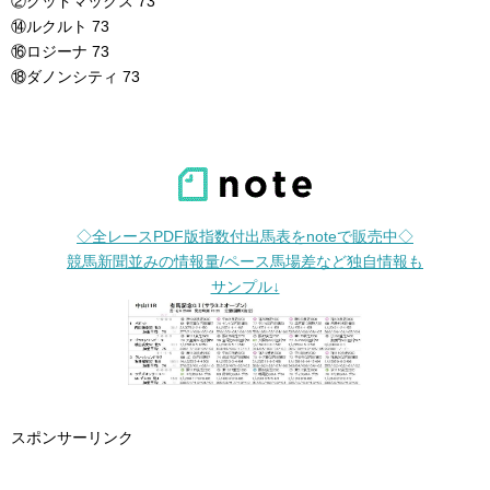
②グッドマックス 73
⑭ルクルト 73
⑯ロジーナ 73
⑱ダノンシティ 73
◇全レースPDF版指数付出馬表をnoteで販売中◇
競馬新聞並みの情報量/ペース馬場差など独自情報も
サンプル↓
スポンサーリンク