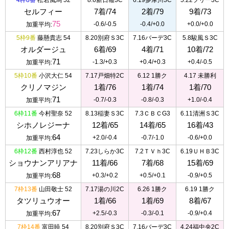
4枠8番
松若風馬 52
8.6新日報3C
6.19多摩川3C
5.22フリー3C
セルフィー
7着/74
2着/79
9着/73
75
-0.6/-0.5
-0.4/+0.0
+0.0/+0.0
加重平均:
5枠9番
藤懸貴志 54
8.20別府Ｓ3C
7.16バーデ3C
5.8駿風Ｓ3C
オルダージュ
6着/69
4着/71
10着/72
71
-1.3/+0.3
+0.4/+0.3
+0.4/-0.5
加重平均:
5枠10番
小沢大仁 54
7.17戸畑特2C
6.12 1勝ク
4.17 未勝利
クリノマジン
1着/76
1着/74
1着/70
71
-0.7/-0.3
-0.8/-0.3
+1.0/-0.4
加重平均:
6枠11番
今村聖奈 52
8.13稲妻Ｓ3C
7.3ＣＢＣG3
6.11清洲Ｓ3C
シホノレジーナ
12着/65
14着/65
16着/43
64
+2.0/-0.4
-0.7/-1.0
-0.6/+0.0
加重平均:
6枠12番
西村淳也 52
7.23しらか3C
7.2ＴＶｈ3C
6.19ＵＨＢ3C
ショウナンアリアナ
11着/66
7着/68
15着/69
68
+0.3/+0.2
+0.5/+0.1
-0.9/+0.5
加重平均:
7枠13番
山田敬士 52
7.17湯の川2C
6.26 1勝ク
6.19 1勝ク
タツリュウオー
1着/66
1着/69
8着/67
67
+2.5/-0.3
-0.3/-0.1
-0.9/+0.4
加重平均:
7枠14番
富田暁 54
8.20別府Ｓ3C
7.16バーデ3C
4.24福中央2C