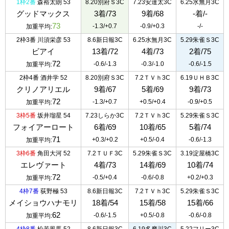
1枠2番
森裕太朗 53
8.20別府Ｓ3C
7.23安達太3C
6.25水無月3C
グッドマックス
3着/73
9着/68
-着/-
73
-1.3/+0.7
-0.9/+0.3
-/-
加重平均:
2枠3番
川須栄彦 53
8.6新日報3C
6.25水無月3C
5.29朱雀Ｓ3C
ビアイ
13着/72
4着/73
2着/75
72
-0.6/-1.3
-0.3/-1.0
-0.6/-1.5
加重平均:
2枠4番
酒井学 52
8.20別府Ｓ3C
7.2ＴＶｈ3C
6.19ＵＨＢ3C
クリノアリエル
9着/67
5着/69
9着/73
72
-1.3/+0.7
+0.5/+0.4
-0.9/+0.5
加重平均:
3枠5番
坂井瑠星 54
7.23しらか3C
7.2ＴＶｈ3C
5.29朱雀Ｓ3C
フォイアーロート
6着/69
10着/65
5着/74
71
+0.3/+0.2
+0.5/-0.4
-0.6/-1.3
加重平均:
3枠6番
角田大河 52
7.2ＴＵＦ3C
5.29朱雀Ｓ3C
3.19淀屋橋3C
エレヴァート
4着/73
14着/69
10着/74
72
-0.5/+0.4
-0.6/-0.8
+0.2/+0.3
加重平均:
4枠7番
荻野極 53
8.6新日報3C
7.2ＴＶｈ3C
5.29朱雀Ｓ3C
メイショウハナモリ
18着/54
15着/58
15着/66
62
-0.6/-1.5
+0.5/-0.8
-0.6/-0.8
加重平均: