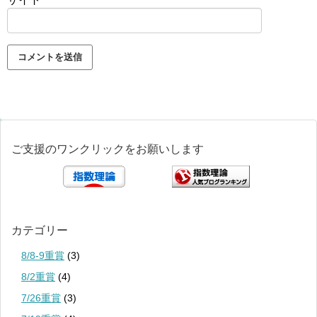
ご支援のワンクリックをお願いします
カテゴリー
8/8-9重賞
(3)
8/2重賞
(4)
7/26重賞
(3)