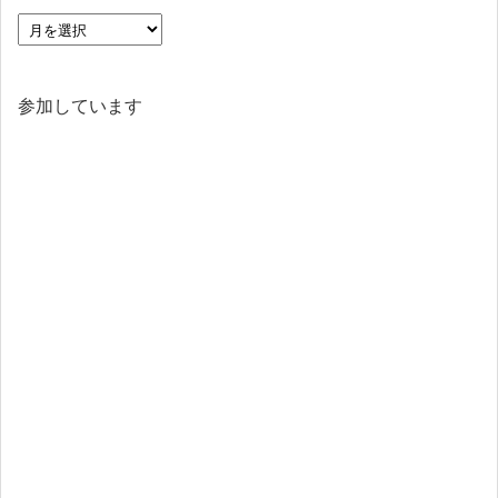
参加しています